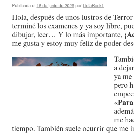
Publicada el
16 de junio de 2026
por
LidiaRock1
Hola, después de unos lustros de Terror
terminé los examenes y ya soy libre, pue
¡Ac
dibujar, leer… Y lo más importante,
me gusta y estoy muy feliz de poder des
Tambi
a deja
ya me 
pero h
empecé
Para 
«
además
me hac
tiempo. También suele ocurrir que me in