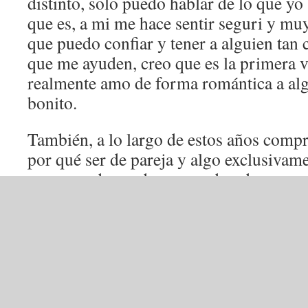
distinto, solo puedo hablar de lo que yo 
que es, a mi me hace sentir seguri y mu
que puedo confiar y tener a alguien tan 
que me ayuden, creo que es la primera v
realmente amo de forma romántica a al
bonito.
También, a lo largo de estos años compr
por qué ser de pareja y algo exclusivam
amor puede ser de una madre, de une a
de vuestras vidas, de un gato que le acar
duerma, el recordar buenos momentos a 
aunque ya no esté entre nosotros, escuc
recuerde a alguien, cada momento es ún
No sé por qué me costaba mucho compre