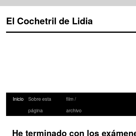
Saltar
al
El Cochetril de Lidia
contenido
Inicio
Sobre esta
film /
página
archivo
He terminado con los exámene